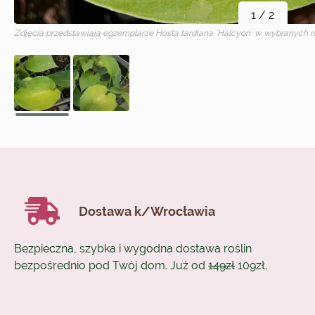
1
/
2
Zdjęcia przedstawiają egzemplarze
Hosta tardiana `Halcyon`
w wybranych r
Dostawa k/Wrocławia
Bezpieczna, szybka i wygodna dostawa roślin
bezpośrednio pod Twój dom. Już od
149zł
109zł.