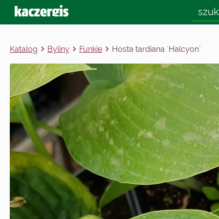
Katalog
Byliny
Funkie
Hosta tardiana `Halcyon`