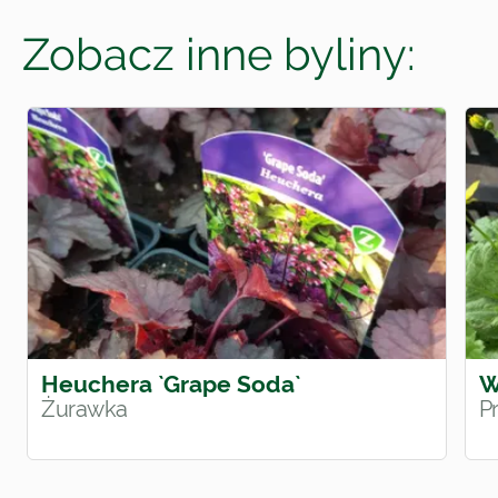
Zobacz inne byliny:
Heuchera `Grape Soda`
W
Żurawka
P