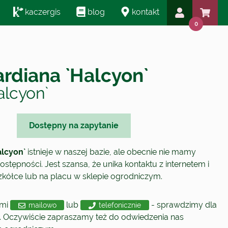
kaczergis
blog
kontakt
0
ardiana `Halcyon`
alcyon`
Dostępny na zapytanie
alcyon`
istnieje w naszej bazie, ale obecnie nie mamy
ostępności. Jest szansa, że unika kontaktu z internetem i
szkółce lub na placu w sklepie ogrodniczym.
ami
lub
- sprawdzimy dla
mailowo
telefonicznie
. Oczywiście zapraszamy też do odwiedzenia nas