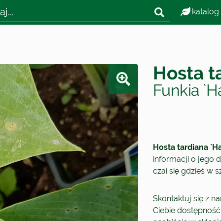
katalog
Hosta t
Funkia `H
Hosta tardiana `H
informacji o jego d
czai się gdzieś w 
Skontaktuj się z n
Ciebie dostępność