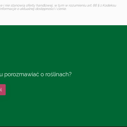
i nie stanowią oferty handlowej, w tym w rozumieniu art. 66 § 1 Kodeksu
formacje o aktualnej dostępności i cenie.
tu porozmawiać o roślinach?
l