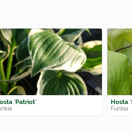
osta `Patriot`
Hosta 
unkia
Funkia