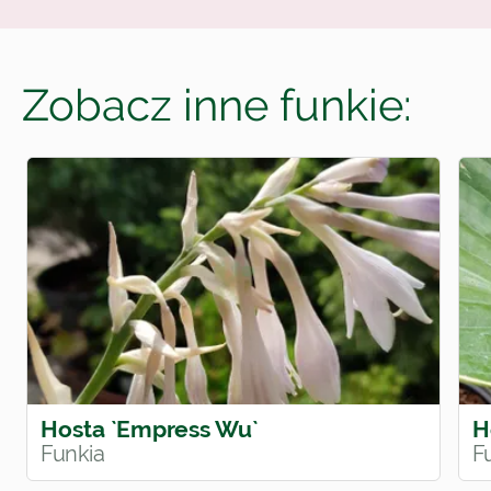
Zobacz inne funkie:
Hosta `Empress Wu`
H
Funkia
F