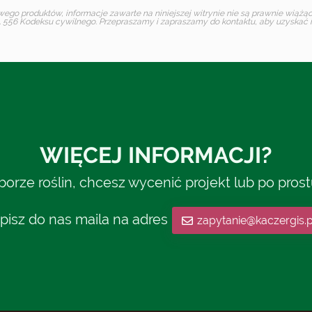
o produktów, informacje zawarte na niniejszej witrynie nie są prawnie wiążące 
 556 Kodeksu cywilnego. Przepraszamy i zapraszamy do kontaktu, aby uzyskać in
WIĘCEJ INFORMACJI?
rze roślin, chcesz wycenić projekt lub po pros
pisz do nas maila na adres
zapytanie@kaczergis.p