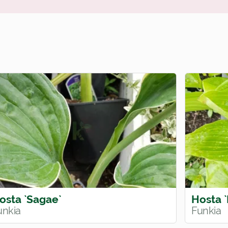
osta `Sagae`
Hosta `
unkia
Funkia