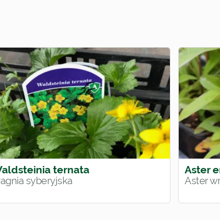
aldsteinia ternata
Aster 
ragnia syberyjska
Aster wr