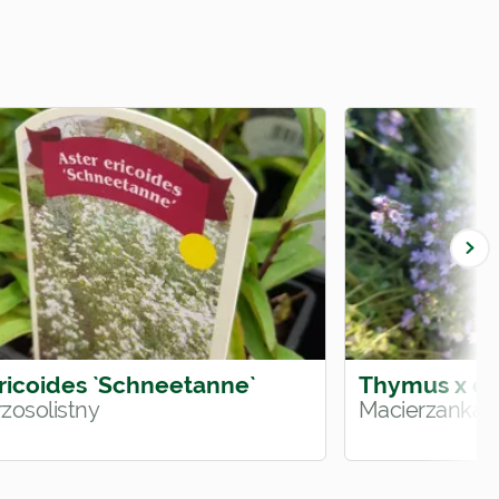
ericoides `Schneetanne`
Thymus x cit
zosolistny
Macierzanka 