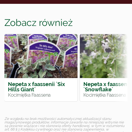
Zobacz również
Nepeta x faassenii `Six
Nepeta x faassenii
Hills Giant`
`Snowflake`
Kocimiętka Faassena
Kocimiętka Faassena
Ze względu na brak możliwości automatycznej aktualizacji stanu
magazynowego produktów, informacje zawarte na niniejszej witrynie nie
są prawnie wiążące i nie stanowią oferty handlowej, w tym w rozumieniu
art. 66 § 1 Kodeksu cywilnego oraz nie stanowią zapewnienia, w