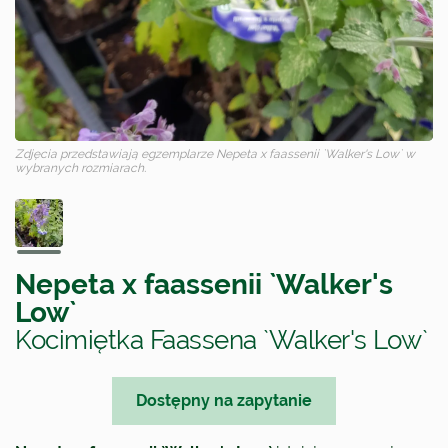
Zdjęcia przedstawiają egzemplarze
Nepeta x faassenii `Walker's Low`
w
wybranych rozmiarach.
Nepeta x faassenii `Walker's
Low`
Kocimiętka Faassena `Walker's Low`
Dostępny na zapytanie