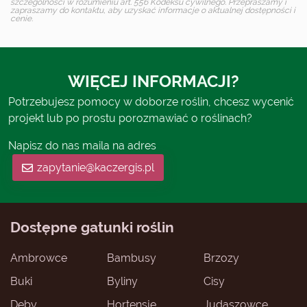
szczególności w rozumieniu art. 556 Kodeksu cywilnego. Przepraszamy i
zapraszamy do kontaktu, aby uzyskać informacje o aktualnej dostępności i
cenie.
WIĘCEJ INFORMACJI?
Potrzebujesz pomocy w doborze roślin, chcesz wycenić
projekt lub po prostu porozmawiać o roślinach?
Napisz do nas maila na adres
zapytanie@kaczergis.pl
Dostępne gatunki roślin
Ambrowce
Bambusy
Brzozy
Buki
Byliny
Cisy
Dęby
Hortensje
Judaszowce