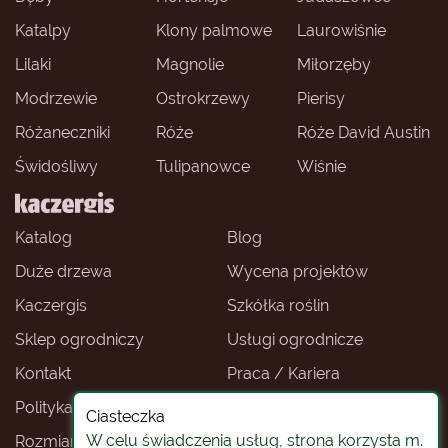
Katalpy
Klony palmowe
Laurowiśnie
Lilaki
Magnolie
Miłorzęby
Modrzewie
Ostrokrzewy
Pierisy
Różaneczniki
Róże
Róże David Austin
Świdośliwy
Tulipanowce
Wiśnie
Katalog
Blog
Duże drzewa
Wycena projektów
Kaczergis
Szkółka roślin
Sklep ogrodniczy
Usługi ogrodnicze
Kontakt
Praca / Kariera
Polityka prywatności
Ceny roślin
Ciasteczka
W celu świadczenia usług, strona korzysta m.
Rozmiary roślin
Sklep ogrodniczy -