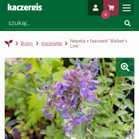
0
Nepeta x faassenii `Walker's
Byliny
Kocimiętki
Low`