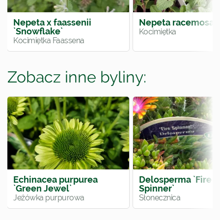
Nepeta x faassenii
Nepeta racemosa `
`Snowflake`
Kocimiętka
Kocimiętka Faassena
Zobacz inne byliny:
Echinacea purpurea
Delosperma `Fire
`Green Jewel`
Spinner`
Jeżówka purpurowa
Słonecznica