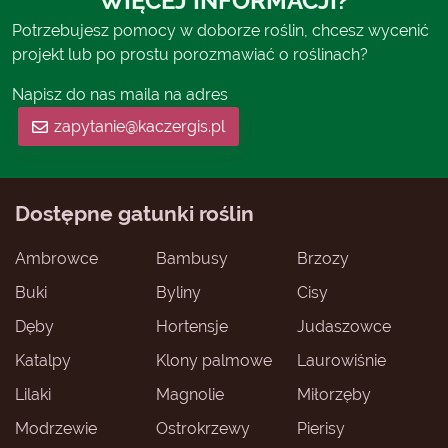
WIĘCEJ INFORMACJI?
Potrzebujesz pomocy w doborze roślin, chcesz wycenić
projekt lub po prostu porozmawiać o roślinach?
Napisz do nas maila na adres
zapytanie@kaczergis.pl
Dostępne gatunki roślin
Ambrowce
Bambusy
Brzozy
Buki
Byliny
Cisy
Dęby
Hortensje
Judaszowce
Katalpy
Klony palmowe
Laurowiśnie
Lilaki
Magnolie
Miłorzęby
Modrzewie
Ostrokrzewy
Pierisy