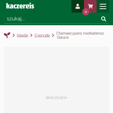
0
Chamaecyparis nootkatensis
Iglaste
Cyprysiki
`Glauca`