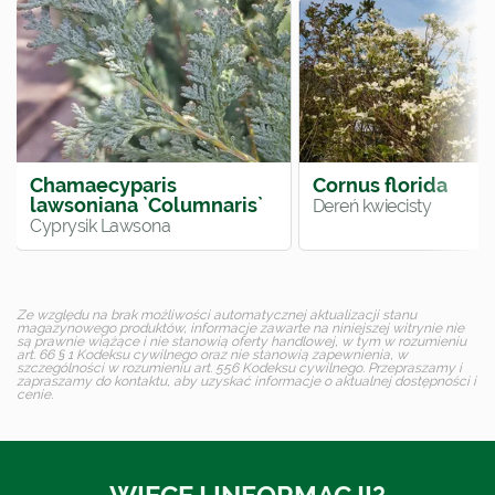
Chamaecyparis
Cornus florida
lawsoniana `Columnaris`
Dereń kwiecisty
Cyprysik Lawsona
Ze względu na brak możliwości automatycznej aktualizacji stanu
magazynowego produktów, informacje zawarte na niniejszej witrynie nie
są prawnie wiążące i nie stanowią oferty handlowej, w tym w rozumieniu
art. 66 § 1 Kodeksu cywilnego oraz nie stanowią zapewnienia, w
szczególności w rozumieniu art. 556 Kodeksu cywilnego. Przepraszamy i
zapraszamy do kontaktu, aby uzyskać informacje o aktualnej dostępności i
cenie.