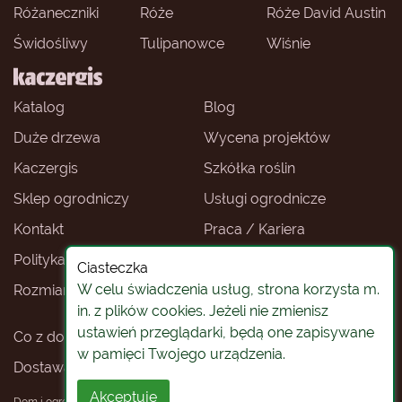
Różaneczniki
Róże
Róże David Austin
Świdośliwy
Tulipanowce
Wiśnie
Katalog
Blog
Duże drzewa
Wycena projektów
Kaczergis
Szkółka roślin
Sklep ogrodniczy
Usługi ogrodnicze
Kontakt
Praca / Kariera
Polityka prywatności
Ceny roślin
Ciasteczka
W celu świadczenia usług, strona korzysta m.
Rozmiary roślin
Sklep ogrodniczy -
Wrocław
in. z plików cookies. Jeżeli nie zmienisz
ustawień przeglądarki, będą one zapisywane
Co z doniczkami
Rośliny na pniu
w pamięci Twojego urządzenia.
Dostawa roślin
Koszty i warunki dostawy
Akceptuję