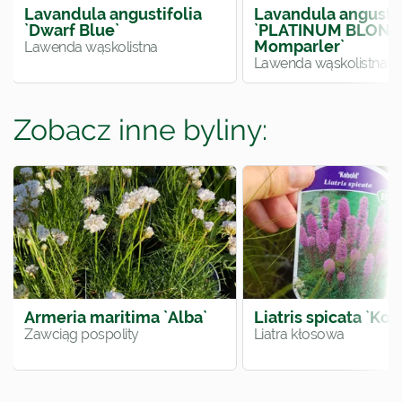
Lavandula angustifolia
Lavandula angustif
`Dwarf Blue`
`PLATINUM BLOND
Momparler`
Lawenda wąskolistna
Lawenda wąskolistna
Zobacz inne byliny:
Armeria maritima `Alba`
Liatris spicata `Kob
Zawciąg pospolity
Liatra kłosowa