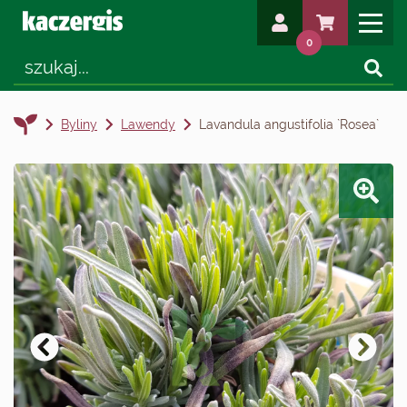
0
Byliny
Lawendy
Lavandula angustifolia `Rosea`