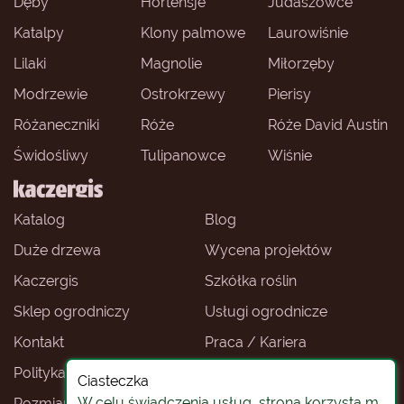
Dęby
Hortensje
Judaszowce
Katalpy
Klony palmowe
Laurowiśnie
Lilaki
Magnolie
Miłorzęby
Modrzewie
Ostrokrzewy
Pierisy
Różaneczniki
Róże
Róże David Austin
Świdośliwy
Tulipanowce
Wiśnie
Katalog
Blog
Duże drzewa
Wycena projektów
Kaczergis
Szkółka roślin
Sklep ogrodniczy
Usługi ogrodnicze
Kontakt
Praca / Kariera
Polityka prywatności
Ceny roślin
Ciasteczka
W celu świadczenia usług, strona korzysta m.
Rozmiary roślin
Sklep ogrodniczy -