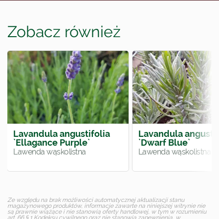
Zobacz również
Lavandula angustifolia
Lavandula angustif
`Ellagance Purple`
`Dwarf Blue`
Lawenda wąskolistna
Lawenda wąskolistna
Ze względu na brak możliwości automatycznej aktualizacji stanu
magazynowego produktów, informacje zawarte na niniejszej witrynie nie
są prawnie wiążące i nie stanowią oferty handlowej, w tym w rozumieniu
art. 66 § 1 Kodeksu cywilnego oraz nie stanowią zapewnienia, w