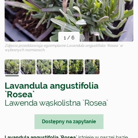
1
/
6
Zdjęcia przedstawiają egzemplarze
Lavandula angustifolia `Rosea`
w
wybranych rozmiarach.
Lavandula angustifolia
`Rosea`
Lawenda wąskolistna `Rosea`
Dostępny na zapytanie
Lavandula angustifolia `Rosea`
istnieje w naszej bazie,