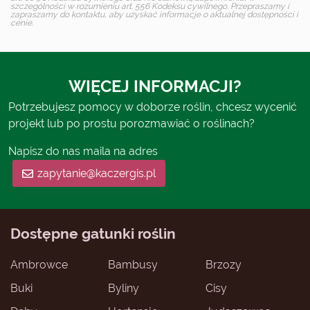
szczególności w rozumieniu art. 556 Kodeksu cywilnego. Przepraszamy i
zapraszamy do kontaktu, aby uzyskać informacje o aktualnej dostępności i
cenie.
WIĘCEJ INFORMACJI?
Potrzebujesz pomocy w doborze roślin, chcesz wycenić
projekt lub po prostu porozmawiać o roślinach?
Napisz do nas maila na adres
zapytanie@kaczergis.pl
Dostępne gatunki roślin
Ambrowce
Bambusy
Brzozy
Buki
Byliny
Cisy