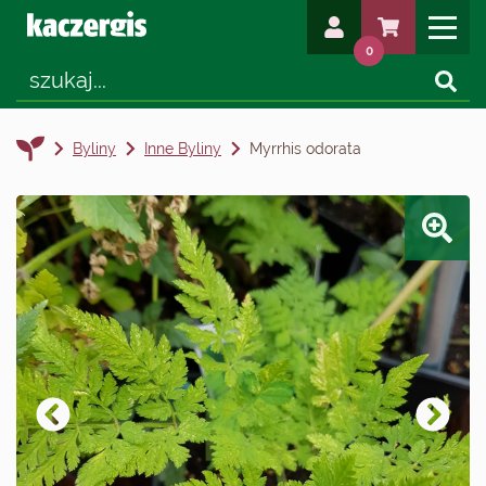
0
Byliny
Inne Byliny
Myrrhis odorata