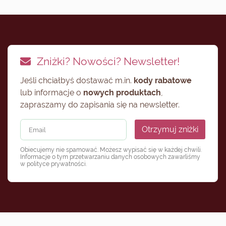
Zniżki? Nowości? Newsletter!
Jeśli chciałbyś dostawać m.in.
kody rabatowe
lub informacje o
nowych produktach
,
zapraszamy do zapisania się na newsletter.
Otrzymuj zniżki
Obiecujemy nie spamować. Możesz wypisać się w każdej chwili.
Informacje o tym przetwarzaniu danych osobowych zawarliśmy
w
polityce prywatności
.