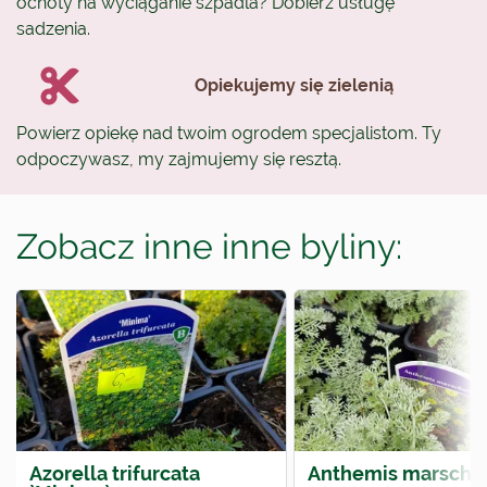
ochoty na wyciąganie szpadla? Dobierz usługę
sadzenia.
Opiekujemy się zielenią
Powierz opiekę nad twoim ogrodem specjalistom. Ty
odpoczywasz, my zajmujemy się resztą.
Zobacz inne inne byliny:
Azorella trifurcata
Anthemis marschal