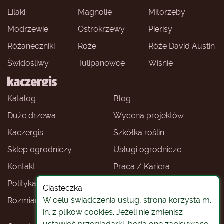
Lilaki
Magnolie
Miłorzęby
Modrzewie
Ostrokrzewy
Pierisy
Różaneczniki
Róże
Róże David Austin
Świdośliwy
Tulipanowce
Wiśnie
Katalog
Blog
Duże drzewa
Wycena projektów
Kaczergis
Szkółka roślin
Sklep ogrodniczy
Usługi ogrodnicze
Kontakt
Praca / Kariera
Polityka prywatności
Ceny roślin
Ciasteczka
W celu świadczenia usług, strona korzysta m.
Rozmiary roślin
Sklep ogrodniczy -
Wrocław
in. z plików cookies. Jeżeli nie zmienisz