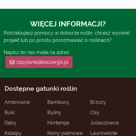
WIĘCEJ INFORMACJI?
Potrzebujesz pomocy w doborze roślin, chcesz wycenić
projekt lub po prostu porozmawiać o roślinach?
Napisz do nas maila na adres
zapytanie@kaczergis.pl
Dostępne gatunki roślin
Ambrowce
Bambusy
Brzozy
Buki
Byliny
Cisy
Dęby
Hortensje
Judaszowce
Katalpy
Klony palmowe
Laurowiśnie