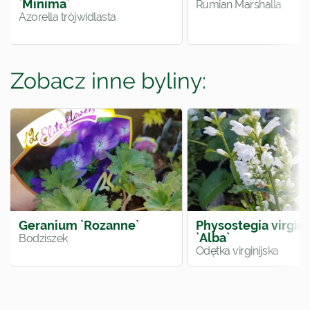
`Minima`
Rumian Marshalla
Azorella trójwidlasta
Zobacz inne byliny:
Geranium `Rozanne`
Physostegia virgin
`Alba`
Bodziszek
Odętka virginijska