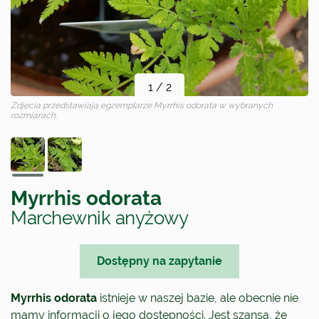
1
/
2
Zdjęcia przedstawiają egzemplarze
Myrrhis odorata
w wybranych
rozmiarach.
Myrrhis odorata
Marchewnik anyżowy
Dostępny na zapytanie
Myrrhis odorata
istnieje w naszej bazie, ale obecnie nie
mamy informacji o jego dostępności. Jest szansa, że