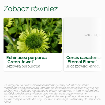
Zobacz również
Echinacea purpurea
Cercis canadensis
`Green Jewel`
`Eternal Flame`
Jeżówka purpurowa
Judaszowiec kanadyjsk
Ze względu na brak możliwości automatycznej aktualizacji stanu
magazynowego produktów, informacje zawarte na niniejszej witrynie nie
są prawnie wiążące i nie stanowią oferty handlowej, w tym w rozumieniu
art. 66 § 1 Kodeksu cywilnego oraz nie stanowią zapewnienia, w
szczególności w rozumieniu art. 556 Kodeksu cywilnego. Przepraszamy i
zapraszamy do kontaktu, aby uzyskać informacje o aktualnej dostępności i
cenie.