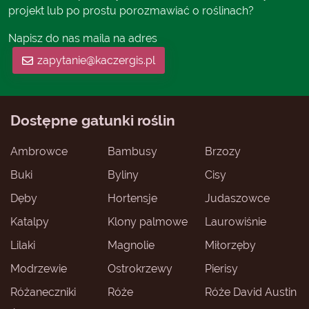
projekt lub po prostu porozmawiać o roślinach?
Napisz do nas maila na adres
zapytanie@kaczergis.pl
Dostępne gatunki roślin
Ambrowce
Bambusy
Brzozy
Buki
Byliny
Cisy
Dęby
Hortensje
Judaszowce
Katalpy
Klony palmowe
Laurowiśnie
Lilaki
Magnolie
Miłorzęby
Modrzewie
Ostrokrzewy
Pierisy
Różaneczniki
Róże
Róże David Austin