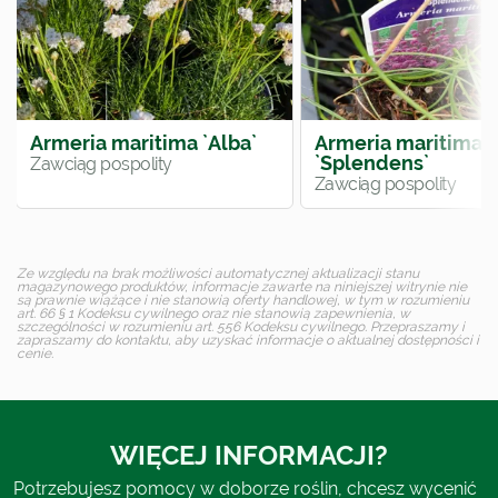
Armeria maritima `Alba`
Armeria maritima
`Splendens`
Zawciąg pospolity
Zawciąg pospolity
Ze względu na brak możliwości automatycznej aktualizacji stanu
magazynowego produktów, informacje zawarte na niniejszej witrynie nie
są prawnie wiążące i nie stanowią oferty handlowej, w tym w rozumieniu
art. 66 § 1 Kodeksu cywilnego oraz nie stanowią zapewnienia, w
szczególności w rozumieniu art. 556 Kodeksu cywilnego. Przepraszamy i
zapraszamy do kontaktu, aby uzyskać informacje o aktualnej dostępności i
cenie.
WIĘCEJ INFORMACJI?
Potrzebujesz pomocy w doborze roślin, chcesz wycenić