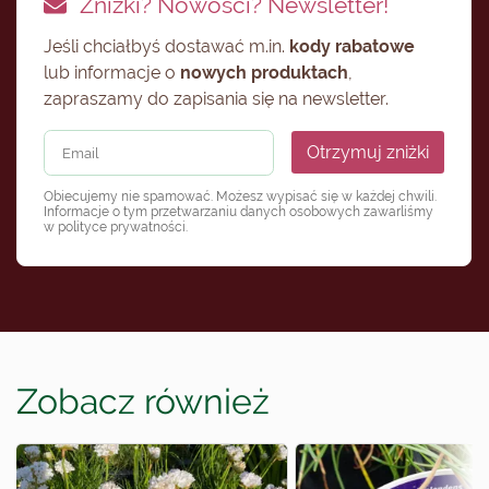
Zniżki? Nowości? Newsletter!
Jeśli chciałbyś dostawać m.in.
kody rabatowe
lub informacje o
nowych produktach
,
zapraszamy do zapisania się na newsletter.
Otrzymuj zniżki
Obiecujemy nie spamować. Możesz wypisać się w każdej chwili.
Informacje o tym przetwarzaniu danych osobowych zawarliśmy
w
polityce prywatności
.
Zobacz również