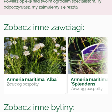
Powierz opiekę nad twoim ogrodem specjalistom. Ty
odpoczywasz, my zajmujemy się resztą.
Zobacz inne zawciągi:
Armeria maritima `Alba`
Armeria maritima
`Splendens`
Zawciąg pospolity
Zawciąg pospolity
Zobacz inne byliny: