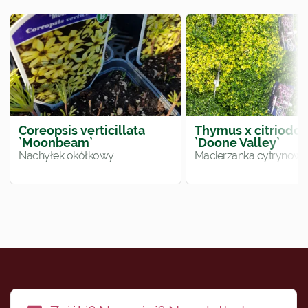
Coreopsis verticillata
Thymus x citriodor
`Moonbeam`
`Doone Valley`
Nachyłek okółkowy
Macierzanka cytrynow