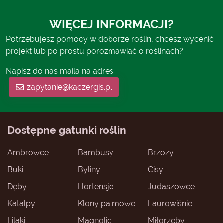
WIĘCEJ INFORMACJI?
Potrzebujesz pomocy w doborze roślin, chcesz wycenić
projekt lub po prostu porozmawiać o roślinach?
Napisz do nas maila na adres
zapytanie@kaczergis.pl
Dostępne gatunki roślin
Ambrowce
Bambusy
Brzozy
Buki
Byliny
Cisy
Dęby
Hortensje
Judaszowce
Katalpy
Klony palmowe
Laurowiśnie
Lilaki
Magnolie
Miłorzęby