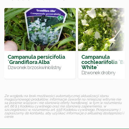
Campanula persicifolia
Campanula
`Grandiflora Alba`
cochleariifolia `Ba
White`
Dzwonek brzoskwiniolistny
Dzwonek drobny
Ze względu na brak możliwości automatycznej aktualizacji stanu
magazynowego produktów, informacje zawarte na niniejszej witrynie nie
są prawnie wiążące i nie stanowią oferty handlowej, w tym w rozumieniu
art. 66 § 1 Kodeksu cywilnego oraz nie stanowią zapewnienia, w
szczególności w rozumieniu art. 556 Kodeksu cywilnego. Przepraszamy i
zapraszamy do kontaktu, aby uzyskać informacje o aktualnej dostępności i
cenie.