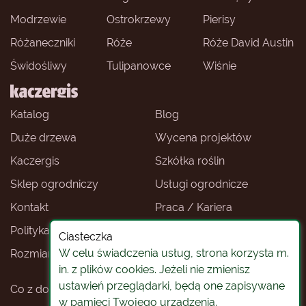
Modrzewie
Ostrokrzewy
Pierisy
Różaneczniki
Róże
Róże David Austin
Świdośliwy
Tulipanowce
Wiśnie
Katalog
Blog
Duże drzewa
Wycena projektów
Kaczergis
Szkółka roślin
Sklep ogrodniczy
Usługi ogrodnicze
Kontakt
Praca / Kariera
Polityka prywatności
Ceny roślin
Ciasteczka
W celu świadczenia usług, strona korzysta m.
Rozmiary roślin
Sklep ogrodniczy -
Wrocław
in. z plików cookies. Jeżeli nie zmienisz
ustawień przeglądarki, będą one zapisywane
Co z doniczkami
Rośliny na pniu
w pamięci Twojego urządzenia.