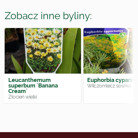
Zobacz inne byliny:
Leucanthemum
Euphorbia cypariss
superbum `Banana
Wilczomlecz sosnka
Cream`
Złocień wielki