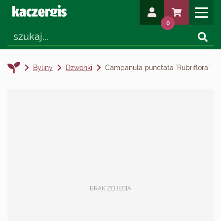
0
Byliny
Dzwonki
Campanula punctata `Rubriflora`