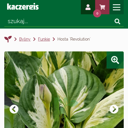
0
Byliny
Funkie
Hosta `Revolution`