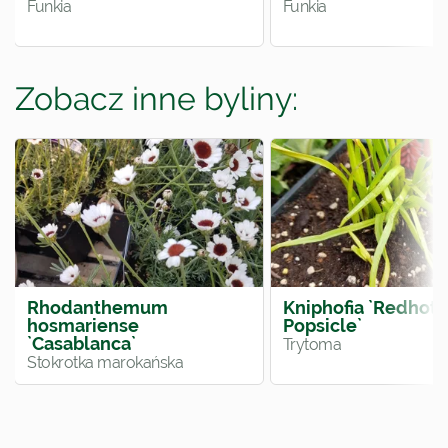
Funkia
Funkia
Zobacz inne byliny:
Rhodanthemum
Kniphofia `Redhot
hosmariense
Popsicle`
`Casablanca`
Trytoma
Stokrotka marokańska