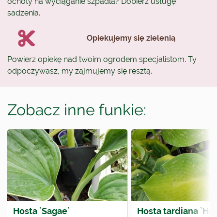
ochoty na wyciąganie szpadla? Dobierz usługę
sadzenia.
Opiekujemy się zielenią
Powierz opiekę nad twoim ogrodem specjalistom. Ty
odpoczywasz, my zajmujemy się resztą.
Zobacz inne funkie:
Hosta `Sagae`
Hosta tardiana `Ha