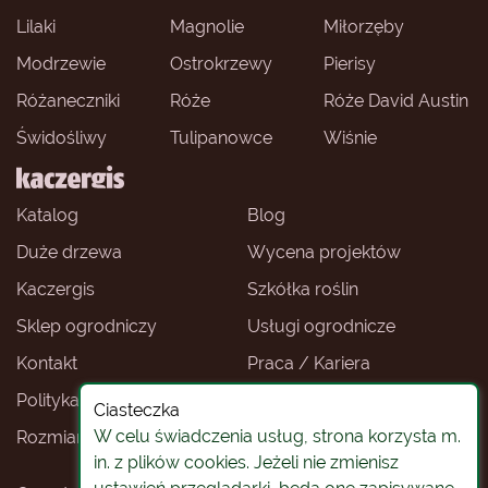
Lilaki
Magnolie
Miłorzęby
Modrzewie
Ostrokrzewy
Pierisy
Różaneczniki
Róże
Róże David Austin
Świdośliwy
Tulipanowce
Wiśnie
Katalog
Blog
Duże drzewa
Wycena projektów
Kaczergis
Szkółka roślin
Sklep ogrodniczy
Usługi ogrodnicze
Kontakt
Praca / Kariera
Polityka prywatności
Ceny roślin
Ciasteczka
W celu świadczenia usług, strona korzysta m.
Rozmiary roślin
Sklep ogrodniczy -
Wrocław
in. z plików cookies. Jeżeli nie zmienisz