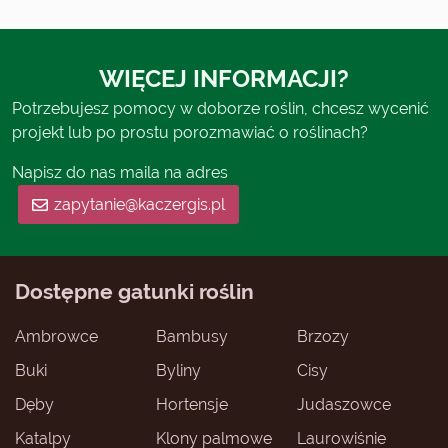
WIĘCEJ INFORMACJI?
Potrzebujesz pomocy w doborze roślin, chcesz wycenić
projekt lub po prostu porozmawiać o roślinach?
Napisz do nas maila na adres
zapytanie@kaczergis.pl
Dostępne gatunki roślin
Ambrowce
Bambusy
Brzozy
Buki
Byliny
Cisy
Dęby
Hortensje
Judaszowce
Katalpy
Klony palmowe
Laurowiśnie