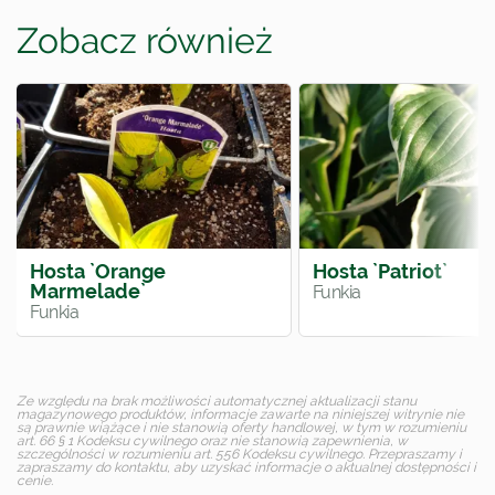
Zobacz również
Hosta `Orange
Hosta `Patriot`
Marmelade`
Funkia
Funkia
Ze względu na brak możliwości automatycznej aktualizacji stanu
magazynowego produktów, informacje zawarte na niniejszej witrynie nie
są prawnie wiążące i nie stanowią oferty handlowej, w tym w rozumieniu
art. 66 § 1 Kodeksu cywilnego oraz nie stanowią zapewnienia, w
szczególności w rozumieniu art. 556 Kodeksu cywilnego. Przepraszamy i
zapraszamy do kontaktu, aby uzyskać informacje o aktualnej dostępności i
cenie.