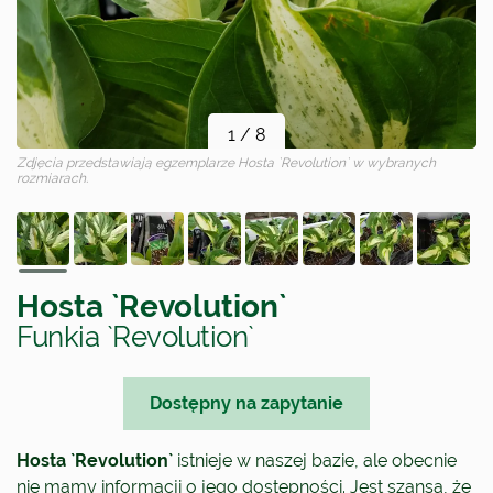
1
/
8
Zdjęcia przedstawiają egzemplarze
Hosta `Revolution`
w wybranych
rozmiarach.
Hosta `Revolution`
Funkia `Revolution`
Dostępny na zapytanie
Hosta `Revolution`
istnieje w naszej bazie, ale obecnie
nie mamy informacji o jego dostępności. Jest szansa, że