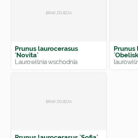
Prunus laurocerasus
Prunus 
`Novita`
`Obelisk
Laurowiśnia wschodnia
laurowiś
Prunus laurocerasus `Sofia`