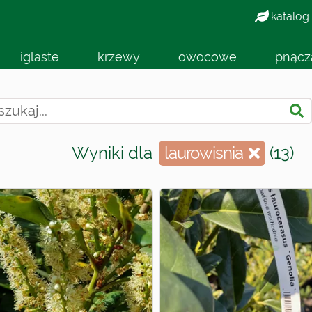
katalog
iglaste
krzewy
owocowe
pnącz
Wyniki dla
laurowisnia
(13)