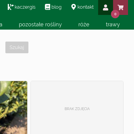
kaczergis
blog
kontakt
0
a
pozostałe rośliny
róże
trawy
Szukaj