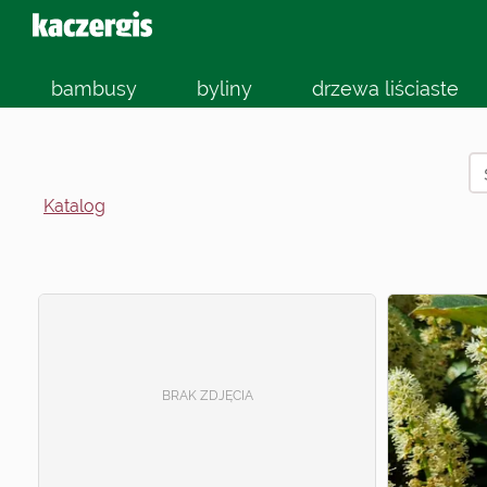
bambusy
byliny
drzewa liściaste
Katalog