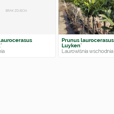
laurocerasus
Prunus laurocerasus
`
Luyken`
nia
Laurowiśnia wschodnia